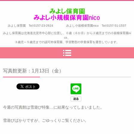
みよし保育園 Tel:0157-23-2624 みよし小規模保育園nico Tel:0157-51-1537
みよし保育園は北海道北見市中心部に位置し、０歳（６か月）から２歳児までの小規模保育園ni
co、
３歳児～５歳児までの認可外保育園、学習塾型の学童保育を運営しています。
写真館更新：1月13日（金）
今週の写真館は雪遊び特集…に結果なってしまいました。
雪遊びばかりですが、ごゆっくりご覧ください。