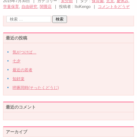
2015年7月30日
|
カテゴリー :
未分類
|
タグ :
保育園
,
北見
,
夏休み
,
学童保育
,
自由研究
,
関畳店
|
投稿者 : ItoKengo
|
コメントをどうぞ
最近の投稿
気がつけば…
七夕
最近の若者
知好楽
啐啄同時(そったくどうじ)
最近のコメント
アーカイブ