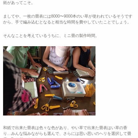
術があってこそ。
ましてや、一枚の畳表には8000〜9000本のい草が使われているそうです
から、手で編み込むとなると相当な時間を費やしていたことでしょう。
そんなことを考えているうちに、ミニ畳の製作時間。
和紙で出来た畳表は色々な色があり、やい草で出来た畳表はい草の香
り…みんな悩みながらも選んで、さらには思い思いのヘリを選択して畳