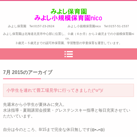
みよし保育園 Tel:0157-23-2624 みよし小規模保育園nico Tel:0157-51-1537
みよし保育園は北海道北見市中心部に位置し、０歳（６か月）から２歳児までの小規模保育園ni
co、
３歳児～５歳児までの認可外保育園、学習塾型の学童保育を運営しています。
7月 2015
のアーカイブ
小学生を連れて畳工場見学に行ってきました(^o^)/
先週末から小学生が夏休みに突入。
水泳指導・夏期講習会授業・グレステンスキー指導と毎日充実させてい
ただいています。
自分は今のところ、8/15まで完全な休日無しです(◍•ᴗ•◍)ゝ