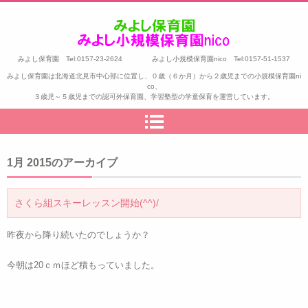
みよし保育園 Tel:0157-23-2624 みよし小規模保育園nico Tel:0157-51-1537
みよし保育園は北海道北見市中心部に位置し、０歳（６か月）から２歳児までの小規模保育園ni
co、
３歳児～５歳児までの認可外保育園、学習塾型の学童保育を運営しています。
1月 2015
のアーカイブ
さくら組スキーレッスン開始(^^)/
昨夜から降り続いたのでしょうか？
今朝は20ｃｍほど積もっていました。