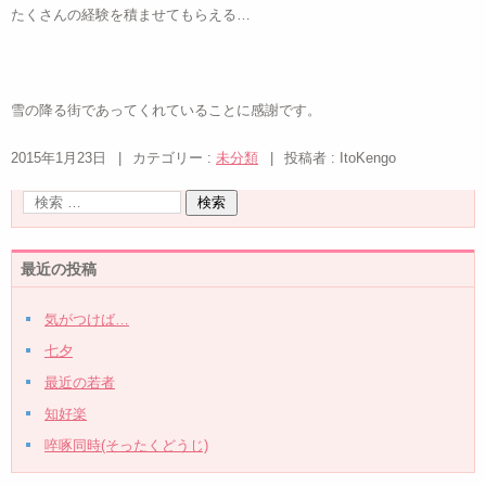
たくさんの経験を積ませてもらえる…
雪の降る街であってくれていることに感謝です。
2015年1月23日
|
カテゴリー :
未分類
|
投稿者 : ItoKengo
最近の投稿
気がつけば…
七夕
最近の若者
知好楽
啐啄同時(そったくどうじ)