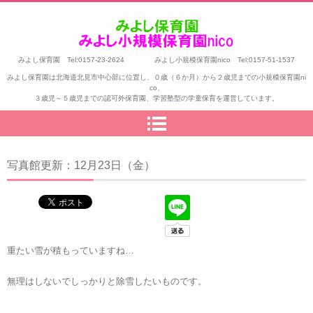
みよし保育園 Tel:0157-23-2624 みよし小規模保育園nico Tel:0157-51-1537
みよし保育園は北海道北見市中心部に位置し、０歳（６か月）から２歳児までの小規模保育園ni
co、
３歳児～５歳児までの認可外保育園、学習塾型の学童保育を運営しています。
写真館更新：12月23日（金）
重たい雪が積もっていますね…
無理はしないでしっかりと除雪したいものです。