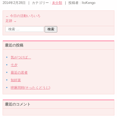
2014年2月28日
|
カテゴリー :
未分類
|
投稿者 : ItoKengo
←
今日の活動いろいろ
足跡
→
最近の投稿
気がつけば…
七夕
最近の若者
知好楽
啐啄同時(そったくどうじ)
最近のコメント