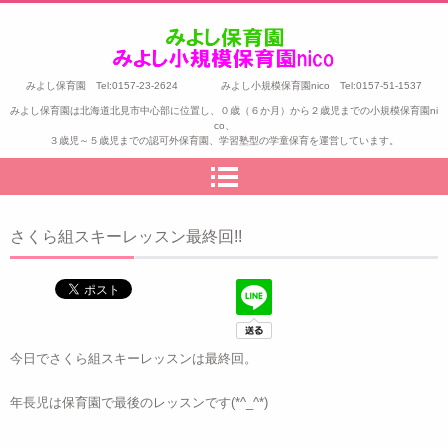
みよし保育園 Tel:0157-23-2624 みよし小規模保育園nico Tel:0157-51-1537
みよし保育園は北海道北見市中心部に位置し、０歳（６か月）から２歳児までの小規模保育園ni
co、
３歳児～５歳児までの認可外保育園、学習塾型の学童保育を運営しています。
さくら組スキーレッスン最終回!!
今日でさくら組スキーレッスンは最終回。
年長児は保育園で最後のレッスンです(*^_^*)