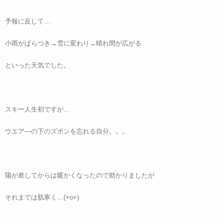
予報に反して…
小雨がぱらつき→雪に変わり→晴れ間が広がる
といった天気でした。
スキー人生初ですが…
ウエア―の下のズボンを忘れる自分。。。
陽が差してからは暖かくなったので助かりましたが
それまでは肌寒く…(+o+)